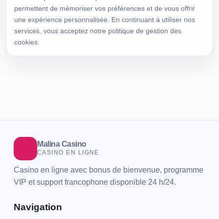
permettent de mémoriser vos préférences et de vous offrir
une expérience personnalisée. En continuant à utiliser nos
services, vous acceptez notre politique de gestion des
cookies.
Malina Casino
CASINO EN LIGNE
Casino en ligne avec bonus de bienvenue, programme
VIP et support francophone disponible 24 h/24.
Navigation