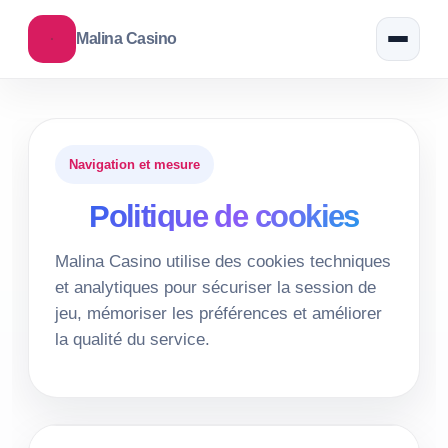
Malina Casino
Navigation et mesure
Politique de
cookies
Malina Casino utilise des cookies techniques
et analytiques pour sécuriser la session de
jeu, mémoriser les préférences et améliorer
la qualité du service.