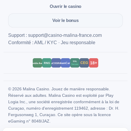
Ouvrir le casino
Voir le bonus
Support :
support@casino-malina-france.com
Conformité :
AML / KYC
·
Jeu responsable
SSL
18+
CEG
RNG
GamCare
Gamble Aware
eCOGRA
Secure
© 2026 Malina Casino. Jouez de manière responsable.
Réservé aux adultes. Malina Casino est exploité par Play
Logia Inc., une société enregistrée conformément à la loi de
Curaçao, numéro d'enregistrement 119462, adresse : Dr. H.
Fergusonweg 1, Curaçao. Ce site opère sous la licence
eGaming n° 8048/JAZ.