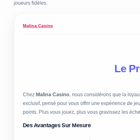
joueurs fidèles.
Malina Casino
Le Pr
Chez
Malina Casino
, nous considérons que la loyau
exclusif, pensé pour vous offrir une expérience de 
points. Plus vous jouez, plus vous gravissez les éch
Des Avantages Sur Mesure