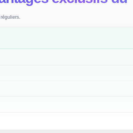
réguliers.