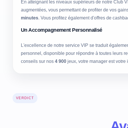
En atteignant les niveaux supérieurs de notre Club 
augmentées, vous permettant de profiter de vos gains 
minutes
. Vous profitez également d'offres de cash
Un Accompagnement Personnalisé
L'excellence de notre service VIP se traduit égalem
personnel, disponible pour répondre à toutes leurs re
conseils sur nos
4 900
jeux, votre manager est votre i
VERDICT
Av