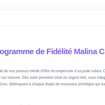
ogramme de Fidélité Malina 
té de nos joueurs mérite d'être récompensée à sa juste valeur.
jeu sur mesure. Dès votre première mise en argent réel, vous i
elons, débloquant à chaque étape de nouveaux privilèges qui tr