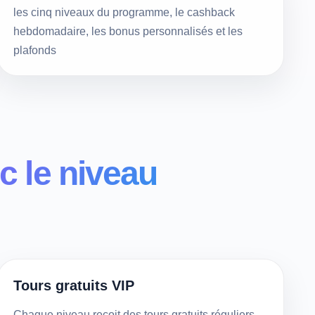
les cinq niveaux du programme, le cashback
hebdomadaire, les bonus personnalisés et les
plafonds
c le niveau
Tours gratuits VIP
Chaque niveau reçoit des tours gratuits réguliers.