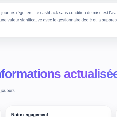
s joueurs réguliers. Le cashback sans condition de mise est l'av
 une valeur significative avec le gestionnaire dédié et la suppr
nformations actualisé
 joueurs
Notre engagement