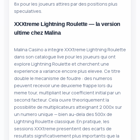
8x pour les joueurs attires par des positions plus
speculatives.
XXXtreme Lightning Roulette — la version
ultime chez Malina
Malina Casino a integre XXXtreme Lightning Roulette
dans son catalogue live pour les joueurs qui ont
explore Lightning Roulette et cherchent une
experience a variance encore plus elevee. Ce titre
double le mecanisme de foudre : des numeros
peuvent recevoir une deuxieme frappe lors du
meme tour, multipliant leur coefficient initial par un
second facteur. Cela ouvre theoriquement la
possibilite de multiplicateurs atteignant 2 000x sur
un numero unique — bien au-dela des 500x de
Lightning Roulette classique. En pratique, les
sessions XXXtreme presentent des ecarts de
resultats significativement plus importants que la