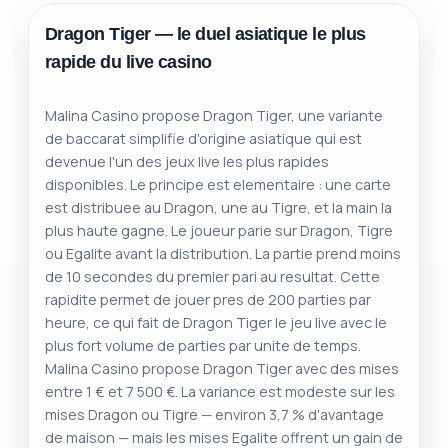
Dragon Tiger — le duel asiatique le plus
rapide du live casino
Malina Casino propose Dragon Tiger, une variante
de baccarat simplifie d'origine asiatique qui est
devenue l'un des jeux live les plus rapides
disponibles. Le principe est elementaire : une carte
est distribuee au Dragon, une au Tigre, et la main la
plus haute gagne. Le joueur parie sur Dragon, Tigre
ou Egalite avant la distribution. La partie prend moins
de 10 secondes du premier pari au resultat. Cette
rapidite permet de jouer pres de 200 parties par
heure, ce qui fait de Dragon Tiger le jeu live avec le
plus fort volume de parties par unite de temps.
Malina Casino propose Dragon Tiger avec des mises
entre 1 € et 7 500 €. La variance est modeste sur les
mises Dragon ou Tigre — environ 3,7 % d'avantage
de maison — mais les mises Egalite offrent un gain de